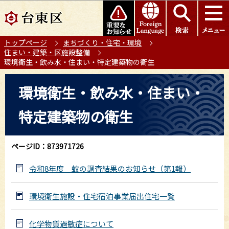
こ
このページの本文へ移動
の
ペ
トップページ
まちづくり・住宅・環境
ー
住まい・建築・区施設整備
ジ
環境衛生・飲み水・住まい・特定建築物の衛生
の
本
先
環境衛生・飲み水・住まい・
文
頭
こ
で
特定建築物の衛生
こ
す
か
ら
ページID：873971726
令和8年度 蚊の調査結果のお知らせ（第1報）
環境衛生施設・住宅宿泊事業届出住宅一覧
化学物質過敏症について