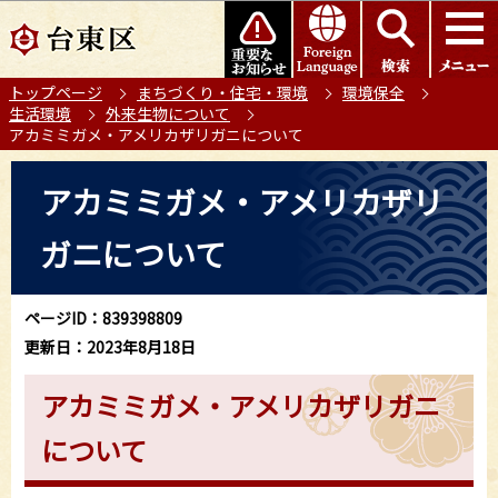
こ
このページの本文へ移動
の
ペ
トップページ
まちづくり・住宅・環境
環境保全
ー
生活環境
外来生物について
ジ
アカミミガメ・アメリカザリガニについて
の
本
先
アカミミガメ・アメリカザリ
文
頭
こ
で
ガニについて
こ
す
か
ら
ページID：839398809
更新日：2023年8月18日
アカミミガメ・アメリカザリガニ
について