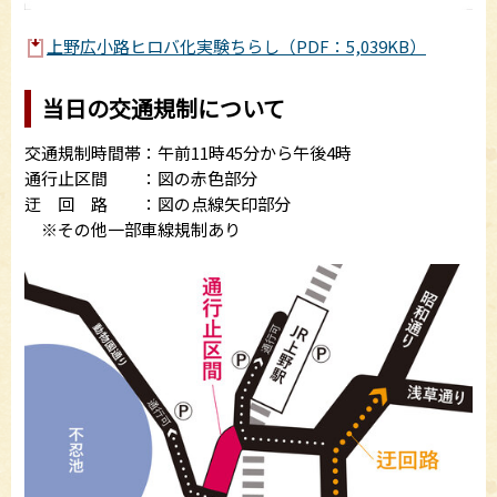
上野広小路ヒロバ化実験ちらし（PDF：5,039KB）
当日の交通規制について
交通規制時間帯：午前11時45分から午後4時
通行止区間 ：図の赤色部分
迂 回 路 ：図の点線矢印部分
※その他一部車線規制あり