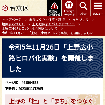
こ
このページの本文へ移動
の
ペ
トップページ
まちづくり・住宅・環境
まちづくり
ー
地区まちづくり
上野地区まちづくりについて
ジ
上野広小路ヒロバ化社会実験について
の
令和5年11月26日「上野広小路ヒロバ化実験」を開催しました
先
本
頭
令和5年11月26日「上野広小
文
で
こ
す
路ヒロバ化実験」を開催しま
こ
か
した
ら
ページID：461504838
更新日：2023年11月29日
上野の「杜」と「まち」をつなぐ