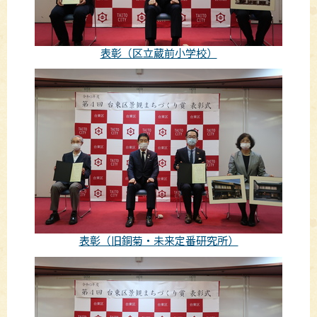
表彰（区立蔵前小学校）
表彰（旧銅菊・未来定番研究所）