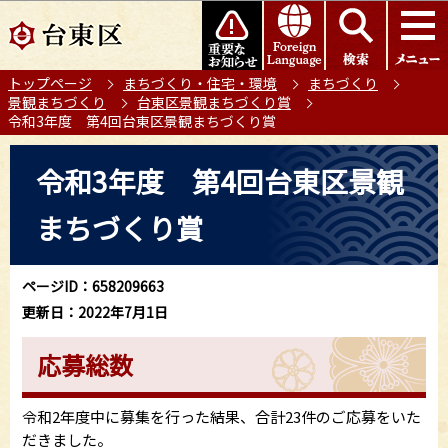
こ
このページの本文へ移動
の
ペ
トップページ
まちづくり・住宅・環境
まちづくり
ー
景観まちづくり
台東区景観まちづくり賞
ジ
令和3年度 第4回台東区景観まちづくり賞
の
本
先
令和3年度 第4回台東区景観
文
頭
こ
で
まちづくり賞
こ
す
か
ら
ページID：658209663
更新日：2022年7月1日
応募総数
令和2年度中に募集を行った結果、合計23件のご応募をいた
だきました。