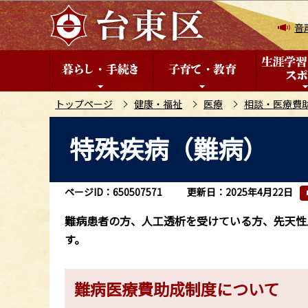
こ
の
音
ペ
ー
ジ
の
トップページ
健康・福祉
医療
相談・医療費
先
本
特殊疾病（難病）
頭
文
で
こ
す
こ
ページID：650507571
更新日：2025年4月22日
か
ら
難病患者の方、人工透析を受けている方、先天性
す。
難病医療費助成制度について