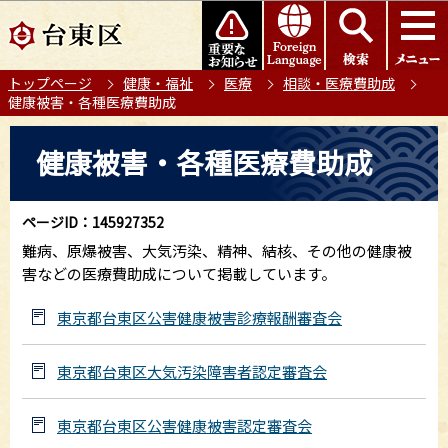
こ
このページの本文へ移動
の
ペ
トップページ
健康・福祉
医療
相談・医療費助成
ー
健康被害・各種医療費助成
ジ
の
本
健康被害・各種医療費助成
先
文
頭
こ
で
こ
ページID：145927352
す
か
難病、原爆被害、大気汚染、精神、結核、その他の健康被
ら
害などの医療費助成について掲載しています。
東京都台東区公害健康被害診療報酬審査会
東京都台東区大気汚染障害者認定審査会
東京都台東区公害健康被害認定審査会