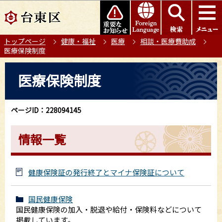
こ
このページの本文へ移動
の
ペ
トップページ
健康・福祉
医療
相談・医療費助成
ー
医療保険制度
ジ
の
本
医療保険制度
先
文
頭
こ
で
こ
ページID：228094145
す
か
ら
情報一覧
健康保険証の発行終了とマイナ保険証について
国民健康保険
国民健康保険の加入・脱退や給付・保険料などについて
掲載しています。