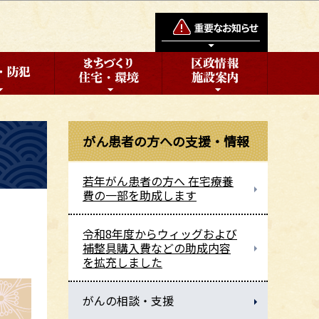
がん患者の方への支援・情報
若年がん患者の方へ 在宅療養
費の一部を助成します
令和8年度からウィッグおよび
補整具購入費などの助成内容
を拡充しました
がんの相談・支援