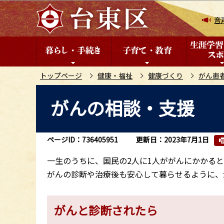
こ
の
音
ペ
ー
ジ
の
トップページ
健康・福祉
健康づくり
がん患
先
本
がんの相談・支援
頭
文
で
こ
す
こ
ページID：736405951
更新日：2023年7月1日
か
ら
一生のうちに、国民の2人に1人ががんにかかる
がんの診断や治療後も安心して暮らせるように、
がんと診断されたら