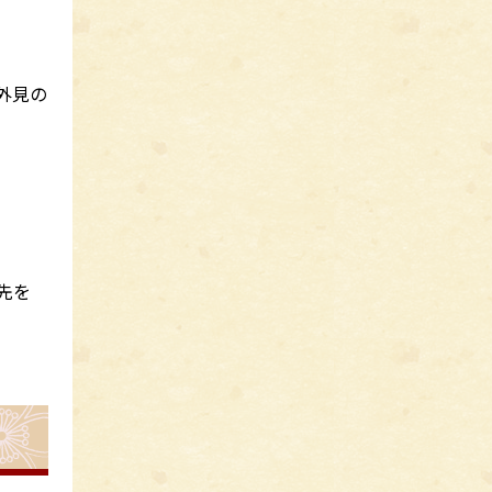
外見の
先を