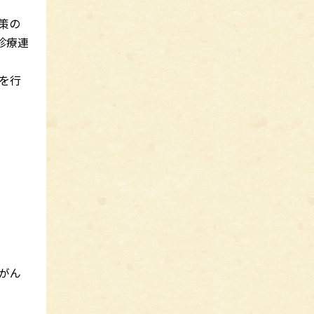
策の
診療連
を行
がん