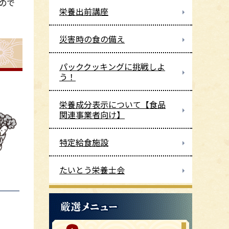
ので
栄養出前講座
災害時の食の備え
パッククッキングに挑戦しよ
う！
栄養成分表示について【食品
関連事業者向け】
特定給食施設
たいとう栄養士会