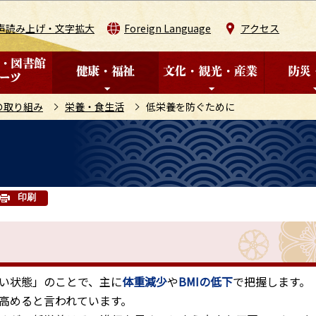
このページの本文へ移動
声読み上げ・文字拡大
Foreign Language
アクセス
の取り組み
栄養・食生活
低栄養を防ぐために
印刷
い状態」のことで、主に
体重減少
や
BMIの低下
で把握します。
高めると言われています。