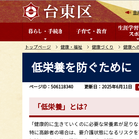
こ
の
音
ペ
ー
ジ
の
トップページ
健康・福祉
健康づくり
健康へ
先
本
低栄養を防ぐために
頭
文
で
こ
す
こ
ページID：506118340
更新日：2025年6月11日
か
ら
「低栄養」とは?
「健康的に生きていくのに必要な栄養素が足りな
特に高齢者の場合は、要介護状態になるリスクを