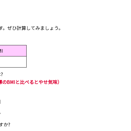
です。ぜひ計算してみましょう。
I
?
標のBMIと比べるとやせ気味）
」
?
すか?