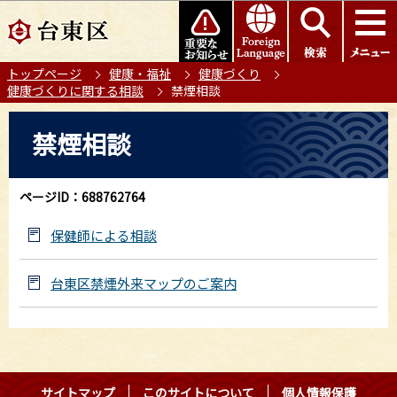
こ
このページの本文へ移動
の
ペ
トップページ
健康・福祉
健康づくり
ー
健康づくりに関する相談
禁煙相談
ジ
の
本
禁煙相談
先
文
頭
こ
で
こ
ページID：688762764
す
か
ら
保健師による相談
台東区禁煙外来マップのご案内
サイトマップ
このサイトについて
個人情報保護