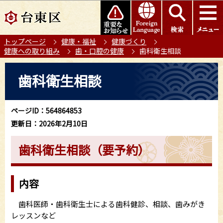
こ
このページの本文へ移動
の
ペ
トップページ
健康・福祉
健康づくり
ー
健康への取り組み
歯・口腔の健康
歯科衛生相談
ジ
の
本
歯科衛生相談
先
文
頭
こ
で
こ
ページID：564864853
す
か
更新日：2026年2月10日
ら
歯科衛生相談（要予約）
内容
歯科医師・歯科衛生士による歯科健診、相談、歯みがき
レッスンなど