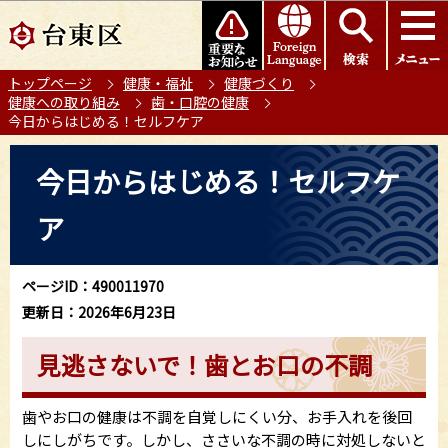
こ
このページの本文へ移動
の
ペ
トップページ
健康・福祉
健康づくり
ー
健康への取り組み
歯・口腔の健康
ジ
今日からはじめる！セルフケア
の
本
先
今日からはじめる！セルフケ
文
頭
こ
で
ア
こ
す
か
ら
ページID：490011970
更新日：2026年6月23日
見逃さないで！歯とお口の不調
歯やお口の健康は不調を自覚しにくい分、お手入れを後回
しにしがちです。しかし、ささいな不調の時に対処しないと