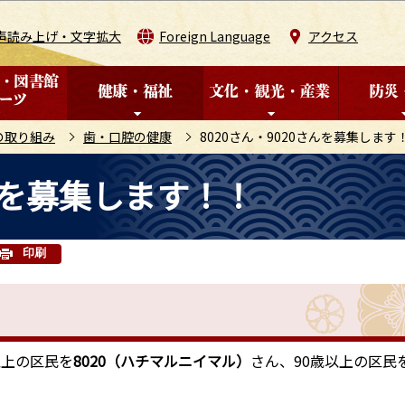
このページの本文へ移動
声読み上げ・文字拡大
Foreign Language
アクセス
の取り組み
歯・口腔の健康
8020さん・9020さんを募集します
さんを募集します！！
印刷
以上の区民を
8020（ハチマルニイマル）
さん、90歳以上の区民
。