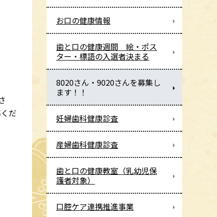
お口の健康情報
歯と口の健康週間 絵・ポス
ター・標語の入選者決まる
8020さん・9020さんを募集し
ます！！
さ
募くだ
妊婦歯科健康診査
産婦歯科健康診査
歯と口の健康教室（乳幼児保
護者対象）
口腔ケア連携推進事業