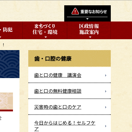
！！
歯・口腔の健康
歯と口の健康 講演会
歯と口の無料健康相談
災害時の歯と口のケア
を
今日からはじめる！セルフケ
ア