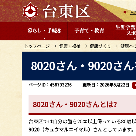
こ
の
音
ペ
ー
ジ
の
トップページ
健康・福祉
健康づくり
健康へ
先
本
8020さん・9020
頭
文
で
こ
す
こ
ページID：456793236
更新日：2026年5月22日
か
ら
8020さん・9020さんとは?
台東区では自分の歯を20本以上保っている80歳
9020（キュウマルニイマル）
さんとしています