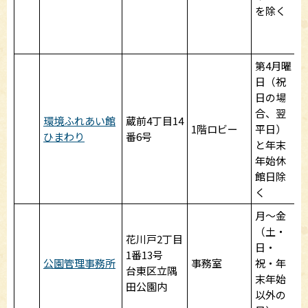
を除く
第4月曜
日（祝
日の場
合、翌
環境ふれあい館
蔵前4丁目14
9
1階ロビー
平日）
ひまわり
番6号
2
と年末
年始休
館日除
く
月～金
（土・
花川戸2丁目
日・
1番13号
8
公園管理事務所
事務室
祝・年
台東区立隅
1
末年始
田公園内
以外の