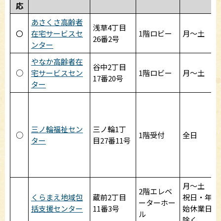
応
あさくさ高齢者
浅草4丁目
〇
在宅サービスセ
1階ロビー
月～土
26番2号
ンター
やなか高齢者在
谷中2丁目
○
宅サービスセン
1階ロビー
月～土
17番20号
ター
三ノ輪福祉セン
三ノ輪1丁
○
1階受付
全日
ター
目27番11号
月～土
2階エレベ
くらまえ地域包
蔵前2丁目
祝日・年
ーターホー
括支援センター
11番3号
始休業日
ル
除く