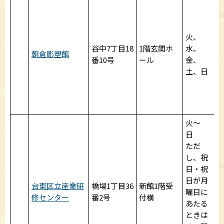
火、
谷中7丁目18
1階玄関ホ
水、
朝倉彫塑館
番10号
ール
金、
土、日
火～
日
ただ
し、祝
日・祝
日が月
台東区立産業研
橋場1丁目36
新館1階受
曜日に
修センター
番2号
付横
あたる
ときは