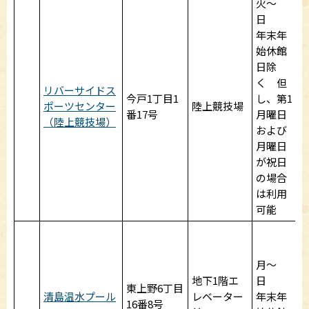
火～
日
年末年
始休館
9
日除
く 但
リバーサイドス
今戸1丁目1
し、第1
ポーツセンター
陸上競技場
番17号
月曜日
（陸上競技場）
および
月曜日
が祝日
の場合
1
は利用
可能
9
月～
2
地下1階エ
日
東上野6丁目
清島温水プール
レベーター
年末年
16番8号