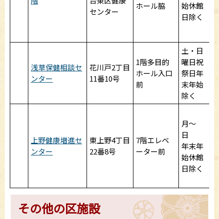
階
台東区健康
ホール脇
始休館
センター
日除く
土・日
1階多目的
曜日祝
浅草保健相談セ
花川戸2丁目
ホール入口
祭日年
ンター
11番10号
前
末年始
除く
月～
日
上野健康増進セ
東上野4丁目
7階エレベ
年末年
ンター
22番8号
ーター前
始休館
日除く
その他の区施設