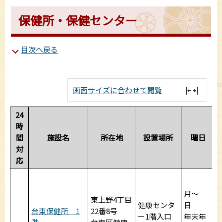
保健所・保健センター
目次へ戻る
画面サイズに合わせて閲覧
24
時
間
施設名
所在地
設置場所
曜日
対
応
月～
東上野4丁目
健康センタ
日
台東保健所 1
22番8号
ー1階入口
年末年