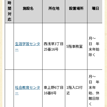
時
間
施設名
所在地
設置場所
曜日
対
応
月～
生涯学習センタ
西浅草3丁目
日 年
5階事務室
ー
25番16号
末年始
除く
0
第
月～
日 年
社会教育センタ
東上野6丁目
1階入口付
末年
ー
16番8号
近
始、休
館日除
く