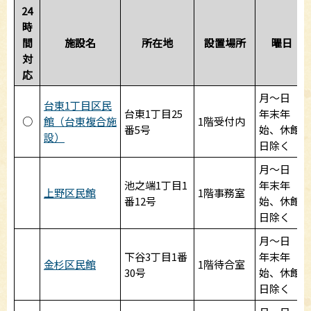
24
時
間
施設名
所在地
設置場所
曜日
対
応
月～日
台東1丁目区民
台東1丁目25
年末年
○
館（台東複合施
1階受付内
番5号
始、休館
設）
日除く
月～日
池之端1丁目1
年末年
上野区民館
1階事務室
番12号
始、休館
日除く
月～日
下谷3丁目1番
年末年
金杉区民館
1階待合室
30号
始、休館
日除く