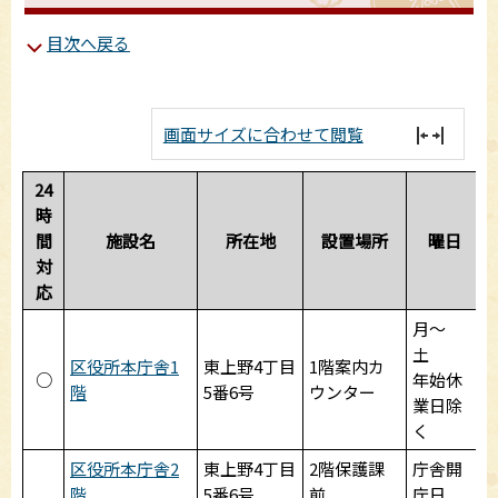
目次へ戻る
画面サイズに合わせて閲覧
24
時
間
施設名
所在地
設置場所
曜日
対
応
月～
土
8
区役所本庁舎1
東上野4丁目
1階案内カ
○
年始休
階
5番6号
ウンター
業日除
く
区役所本庁舎2
東上野4丁目
2階保護課
庁舎開
階
5番6号
前
庁日