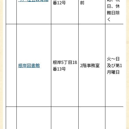
番12号
前
日、休
館日除
く
9
～
火～日
根岸5丁目18
根岸図書館
2階事務室
及び第1
番13号
月曜日
9