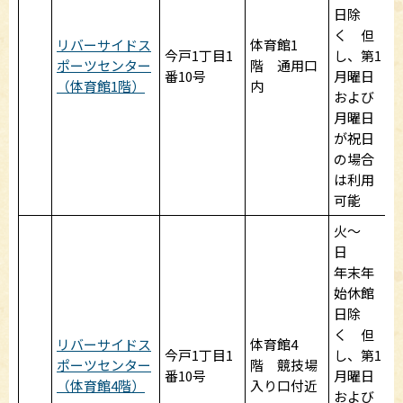
日除
く 但
リバーサイドス
体育館1
今戸1丁目1
し、第1
ポーツセンター
階 通用口
番10号
月曜日
（体育館1階）
内
および
月曜日
が祝日
の場合
1
は利用
可能
火～
日
年末年
始休館
9
日除
く 但
リバーサイドス
体育館4
今戸1丁目1
し、第1
ポーツセンター
階 競技場
番10号
月曜日
（体育館4階）
入り口付近
および