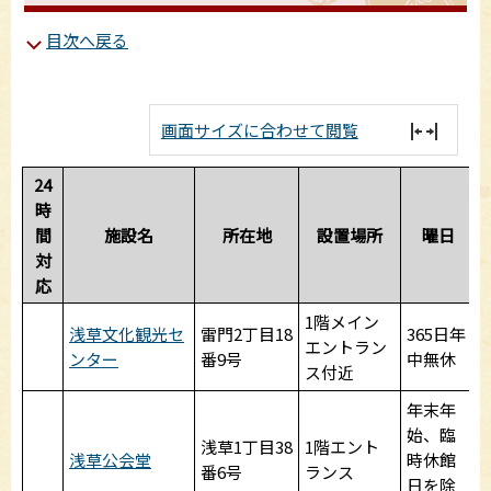
目次へ戻る
画面サイズに合わせて閲覧
24
時
間
施設名
所在地
設置場所
曜日
対
応
1階メイン
浅草文化観光セ
雷門2丁目18
365日年
9
エントラン
ンター
番9号
中無休
2
ス付近
年末年
始、臨
浅草1丁目38
1階エント
9
浅草公会堂
時休館
番6号
ランス
2
日を除