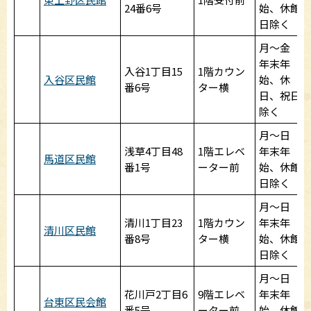
24番6号
始、休館
日除く
月～金
年末年
入谷1丁目15
1階カウン
入谷区民館
始、休
番6号
ター横
日、祝日
除く
月～日
浅草4丁目48
1階エレベ
年末年
馬道区民館
番1号
ーター前
始、休館
日除く
月～日
清川1丁目23
1階カウン
年末年
清川区民館
番8号
ター横
始、休館
日除く
月～日
花川戸2丁目6
9階エレベ
年末年
台東区民会館
番5号
ーター前
始、休館