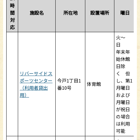
時
間
施設名
所在地
設置場所
曜日
対
応
火～
日
年末年
始休館
9
日除
リバーサイドス
く 但
ポーツセンター
今戸1丁目1
し、第1
体育館
（利用者貸出
番10号
月曜日
用）
および
月曜日
が祝日
の場合
1
は利用
可能