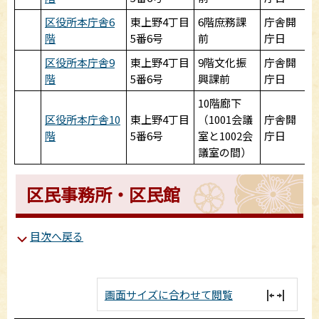
区役所本庁舎6
東上野4丁目
6階庶務課
庁舎開
階
5番6号
前
庁日
区役所本庁舎9
東上野4丁目
9階文化振
庁舎開
階
5番6号
興課前
庁日
10階廊下
区役所本庁舎10
東上野4丁目
（1001会議
庁舎開
階
5番6号
室と1002会
庁日
議室の間）
区民事務所・区民館
目次へ戻る
画面サイズに合わせて閲覧