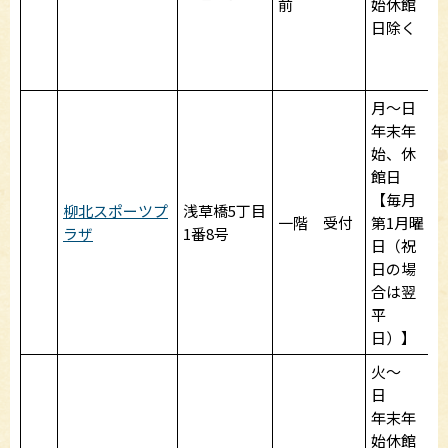
前
始休館
日除く
月～日
年末年
始、休
館日
【毎月
柳北スポーツプ
浅草橋5丁目
一階 受付
第1月曜
ラザ
1番8号
日（祝
日の場
合は翌
平
日）】
火～
日
年末年
始休館
9