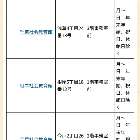
月～
日 年
末年
浅草4丁目24
3階事務室
千束社会教育館
始、祝
番13号
前
日、休
館日除
く
月～
日 年
末年
根岸5丁目18
1階事務室
根岸社会教育館
始、祝
番13号
前
日、休
館日除
く
月～
日 年
末年
今戸2丁目26
2階事務室
今戸社会教育館
始、祝