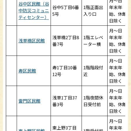
月～日
谷中区民館（谷
谷中5丁目6番
1階正面出
年末年
中防災コミュニ
5号
入り口
始、休館
ティセンター）
日除く
月～日
浅草橋2丁目8
1階エレベ
年末年
浅草橋区民館
番7号
ーター横
始、休館
日除く
月～日
寿1丁目10番
1階階段付
年末年
寿区民館
12号
近
始、休館
日除く
月～日
浅草1丁目37
1階夜間休
年末年
雷門区民館
番3号
日受付前
始、休館
日除く
月～日
東上野3丁目
年末年
東上野区民館
1階受付前