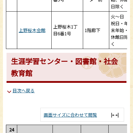
日除く
火～日
祝日・年
上野桜木1丁
上野桜木会館
1階廊下
末年始・
目6番1号
休館日除
く
生涯学習センター・図書館・社会
教育館
目次へ戻る
画面サイズに合わせて閲覧
24