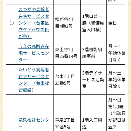
まつがや高齢者
在宅サービスセ
1階ロビー
松が谷4丁
○
ンター（台東区
脇（警備員
全日
目4番3号
立ケアハウス松
室入口横）
が谷）
うえの高齢者在
月～土
東上野2丁
3階機能訓
宅サービスセン
年始休業
目25番14号
練室前
ター
日除く
たいとう高齢者
3階デイサ
月～土
在宅サービスセ
台東1丁目
ービス活動
年始休業
ンター（台東複
25番5号
室
日除く
合施設）
月～日
第1月曜
（当該日
竜泉福祉センタ
竜泉2丁目
1階入口周
が祝日は
ー
10番5号
辺
翌平