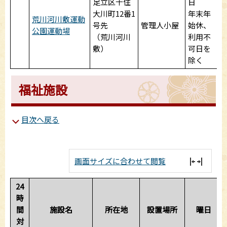
足立区千住
日
大川町12番1
年末年
荒川河川敷運動
号先
管理人小屋
始休、
公園運動場
（荒川河川
利用不
敷）
可日を
除く
福祉施設
目次へ戻る
画面サイズに合わせて閲覧
24
時
間
施設名
所在地
設置場所
曜日
対