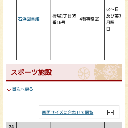
9
火～日
1
橋場1丁目35
及び第3
石浜図書館
4階事務室
番16号
月曜
1
日
1
1
スポーツ施設
目次へ戻る
画面サイズに合わせて閲覧
24