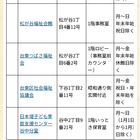
月～日
松が谷1丁
松が谷福祉会館
1階事務室
年末年始
目4番12号
祝日除く
1階ロビー
月～金
台東つばさ福祉
松が谷2丁
（事務室前
年末年始
会
目6番2号
カウンタ
休館日除
ー）
く
月～金
台東区社会福祉
下谷1丁目2
昭和通り側
祝日・年
協議会
番11号
玄関付近
末年始を
除く
月～日
日本堤子ども家
谷中2丁目9
1階いっと
（1月1日
庭支援センター
番21号
き保育室
から1月3
谷中分室
日除く）