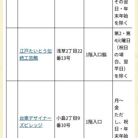
その翌
日・年
末年始
を除く
第2・第
4火曜日
（祝日
江戸たいとう伝
浅草2丁目22
1
1階入口脇
の場
統工芸館
番13号
合、翌
平日）
を除く
月～
金
ただ
台東デザイナー
小島2丁目9
1階入口
し、祝
ズビレッジ
番10号
～
日・年
末年始