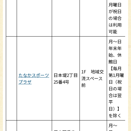
月曜日
が祝日
の場合
1
は利用
可能
月～日
年末年
始、休
館日
【毎月
1F 地域交
たなかスポーツ
日本堤2丁目
第1月曜
流スペース
プラザ
25番4号
日（祝
前
日の場
合は翌
平
日）】
を除く
月～