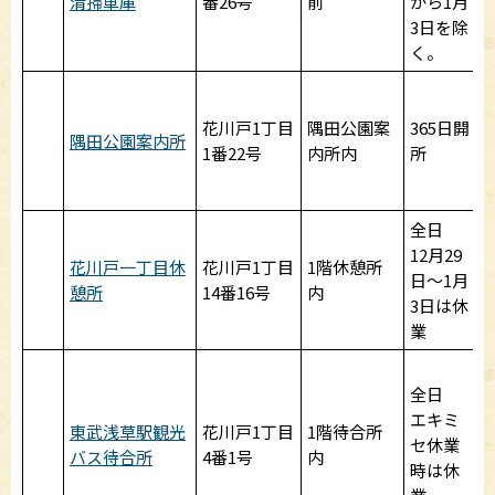
清掃車庫
番26号
前
から1月
3日を除
く。
花川戸1丁目
隅田公園案
365日開
隅田公園案内所
1番22号
内所内
所
全日
12月29
花川戸一丁目休
花川戸1丁目
1階休憩所
日～1月
憩所
14番16号
内
3日は休
業
1
全日
1
エキミ
～
東武浅草駅観光
花川戸1丁目
1階待合所
セ休業
1
バス待合所
4番1号
内
時は休