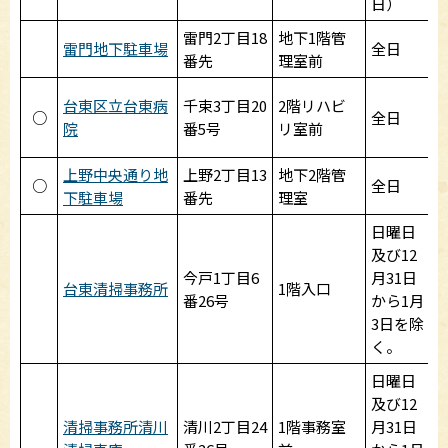
日）
雷門2丁目18
地下1階管
雷門地下駐車場
全日
番先
理室前
台東区立台東病
千束3丁目20
2階リハビ
○
全日
院
番5号
リ室前
上野中央通り地
上野2丁目13
地下2階管
○
全日
下駐車場
番先
理室
日曜日
及び12
今戸1丁目6
月31日
台東清掃事務所
1階入口
番26号
から1月
3日を除
く。
日曜日
及び12
清掃事務所清川
清川2丁目24
1階事務室
月31日