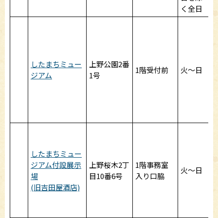
く全日
したまちミュー
上野公園2番
1階受付前
火～日
ジアム
1号
したまちミュー
ジアム付設展示
上野桜木2丁
1階事務室
火～日
場
目10番6号
入り口脇
(旧吉田屋酒店)