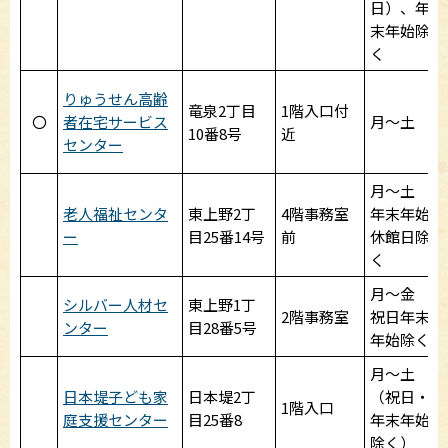
日）、年
末年始除
く
りゅうせん高齢
竜泉2丁目
1階入口付
〇
者在宅サービス
月～土
10番8号
近
センター
月～土
老人福祉センタ
東上野2丁
4階事務室
年末年始
ー
目25番14号
前
休館日除
く
月～金
シルバー人材セ
東上野1丁
2階事務室
祝日年末
ンター
目28番5号
年始除く
月～土
日本堤子ども家
日本堤2丁
（祝日・
1階入口
庭支援センター
目25番8
年末年始
除く）