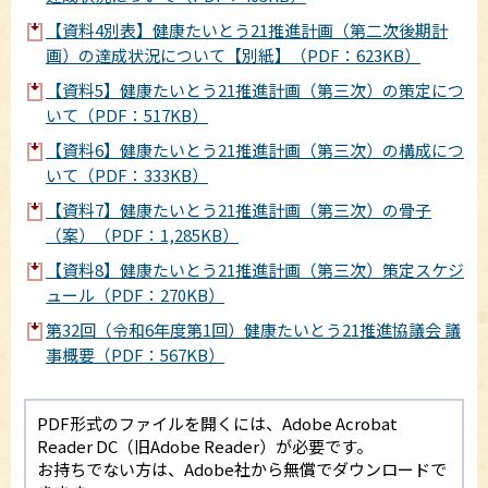
【資料4別表】健康たいとう21推進計画（第二次後期計
画）の達成状況について【別紙】（PDF：623KB）
【資料5】健康たいとう21推進計画（第三次）の策定につ
いて（PDF：517KB）
【資料6】健康たいとう21推進計画（第三次）の構成につ
いて（PDF：333KB）
【資料7】健康たいとう21推進計画（第三次）の骨子
（案）（PDF：1,285KB）
【資料8】健康たいとう21推進計画（第三次）策定スケジ
ュール（PDF：270KB）
第32回（令和6年度第1回）健康たいとう21推進協議会 議
事概要（PDF：567KB）
PDF形式のファイルを開くには、Adobe Acrobat
Reader DC（旧Adobe Reader）が必要です。
お持ちでない方は、Adobe社から無償でダウンロードで