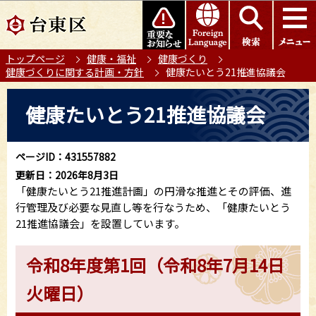
こ
このページの本文へ移動
の
ペ
トップページ
健康・福祉
健康づくり
ー
健康づくりに関する計画・方針
健康たいとう21推進協議会
ジ
の
本
健康たいとう21推進協議会
先
文
頭
こ
で
こ
ページID：431557882
す
か
更新日：2026年8月3日
ら
「健康たいとう21推進計画」の円滑な推進とその評価、進
行管理及び必要な見直し等を行なうため、「健康たいとう
21推進協議会」を設置しています。
令和8年度第1回（令和8年7月14日
火曜日）