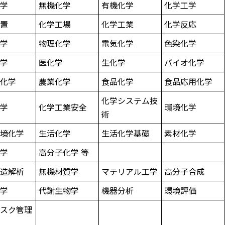
化学
無機化学
有機化学
化学工学
装置
化学工場
化学工業
化学反応
化学
物理化学
電気化学
色染化学
化学
医化学
生化学
バイオ化学
物化学
農業化学
食品化学
食品応用化学
化学システム技
化学
化学工業安全
環境化学
術
環境化学
生活化学
生活化学基礎
素材化学
化学
高分子化学 等
構造解析
無機材質学
マテリアル工学
高分子合成
工学
代謝生物学
機器分析
環境評価
リスク管理