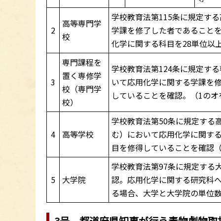
学校教育法第115条に規定す
高等専門学
2
学課を修了した者であること
校
化学に関する科目を28単位以
専門課程を
学校教育法第124条に規定す
置く専修学
3
いて応用化学に関する学課を修
校（専門学
していることを確認。（1のオ
校）
学校教育法第50条に規定する
4
高等学校
む）において応用化学に関する
目を修得していることを確認（
学校教育法第97条に規定する
5
大学院
認。応用化学に関する研究科へ
る場合、大学と大学院の単位
3号 都道府県知事が行う毒物劇物取