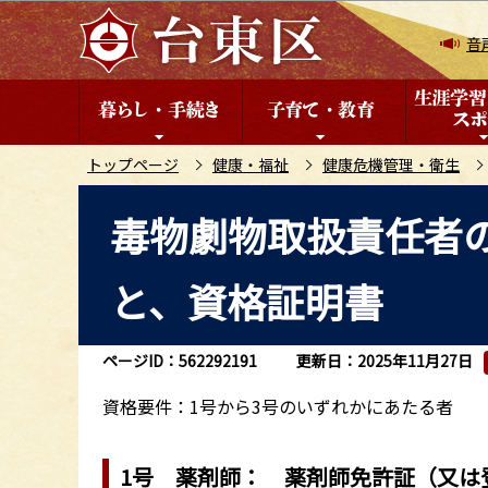
こ
の
音
ペ
ー
ジ
の
トップページ
健康・福祉
健康危機管理・衛生
先
本
毒物劇物取扱責任者の
頭
文
で
こ
す
と、資格証明書
こ
か
ら
ページID：562292191
更新日：2025年11月27日
資格要件：1号から3号のいずれかにあたる者
1号 薬剤師： 薬剤師免許証（又は