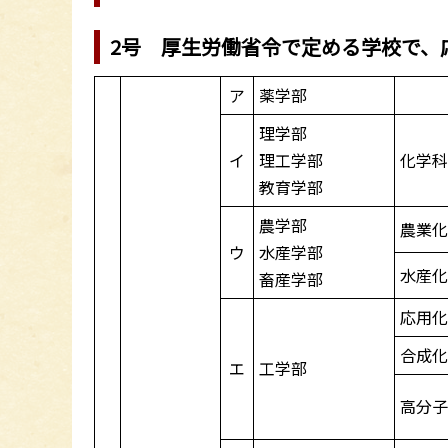
2号 厚生労働省令で定める学校で、
ア
薬学部
理学部
イ
理工学部
化学
教育学部
農学部
農業
ウ
水産学部
水産
畜産学部
応用
合成
エ
工学部
高分