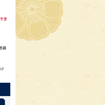
でき
る
思疎
受け