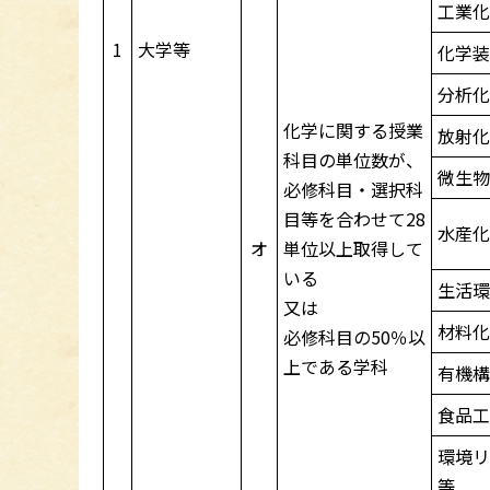
工業
1
大学等
化学
分析
化学に関する授業
放射
科目の単位数が、
微生
必修科目・選択科
目等を合わせて28
水産
オ
単位以上取得して
いる
生活
又は
材料
必修科目の50％以
上である学科
有機
食品
環境
等