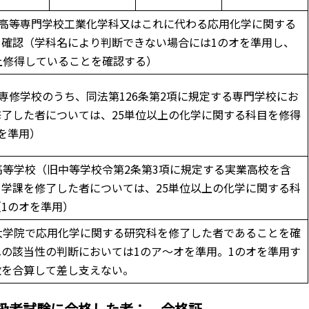
る高等専門学校工業化学科又はこれに代わる応用化学に関する
を確認（学科名により判断できない場合には1のオを準用し、
上修得していることを確認する）
る専修学校のうち、同法第126条第2項に規定する専門学校にお
了した者については、25単位以上の化学に関する科目を修得
を準用）
高等学校（旧中等学校令第2条第3項に規定する実業高校を含
学課を修了した者については、25単位以上の化学に関する科
1のオを準用）
大学院で応用化学に関する研究科を修了した者であることを確
の該当性の判断においては1のア～オを準用。1のオを準用す
数を合算して差し支えない。
扱者試験に合格した者： 合格証