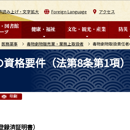
このページの本文へ移動
声読み上げ・文字拡大
Foreign Language
アクセス
医務薬事
毒物劇物販売業・業務上取扱者
毒物劇物取扱責任者
資格要件（法第8条第1項
印刷
登録済証明書）