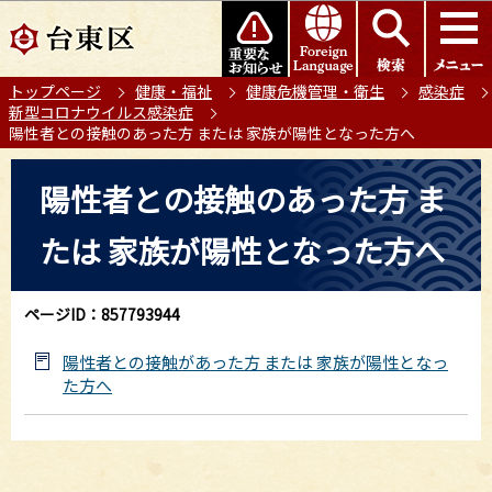
こ
このページの本文へ移動
の
ペ
トップページ
健康・福祉
健康危機管理・衛生
感染症
ー
新型コロナウイルス感染症
ジ
陽性者との接触のあった方 または 家族が陽性となった方へ
の
本
先
陽性者との接触のあった方 ま
文
頭
こ
で
たは 家族が陽性となった方へ
こ
す
か
ら
ページID：857793944
陽性者との接触があった方 または 家族が陽性となっ
た方へ