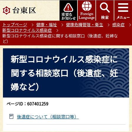
こ
このページの本文へ移動
の
ペ
トップページ
健康・福祉
健康危機管理・衛生
感染症
ー
新型コロナウイルス感染症
ジ
新型コロナウイルス感染症に関する相談窓口（後遺症、妊婦な
の
ど）
先
本
頭
新型コロナウイルス感染症に
文
で
こ
す
関する相談窓口（後遺症、妊
こ
か
婦など）
ら
ページID：607401259
後遺症について（相談窓口等）