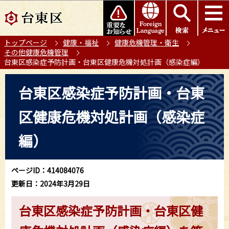
こ
このページの本文へ移動
の
ペ
トップページ
健康・福祉
健康危機管理・衛生
ー
その他健康危機管理
ジ
台東区感染症予防計画・台東区健康危機対処計画（感染症編）
の
本
先
台東区感染症予防計画・台東
文
頭
こ
で
区健康危機対処計画（感染症
こ
す
か
編）
ら
ページID：414084076
更新日：2024年3月29日
台東区感染症予防計画・台東区健