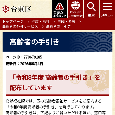
こ
このページの本文へ移動
の
ペ
トップページ
健康・福祉
高齢・介護
ー
高齢者の各種サービス
高齢者の手引き
ジ
の
本
高齢者の手引き
先
文
頭
こ
で
こ
ページID：770679185
す
か
更新日：2026年6月4日
ら
「令和8年度 高齢者の手引き」を
配布しています
高齢福祉課では、区の高齢者福祉サービスをご案内する
「令和8年度 高齢者の手引き」を発行しております。
高齢者の手引きは、下記よりご覧いただけるほか、窓口等