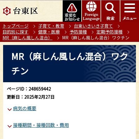
こ
このページの本文へ移動
の
ペ
トップページ
子育て・教育
台東いきいき子育て
ー
目的別に探す
健康・医療
予防接種
定期予防接種
ジ
MR（麻しん風しん混合）
MR（麻しん風しん混合）ワクチン
の
本
先
MR（麻しん風しん混合）ワク
文
頭
こ
で
チン
こ
す
か
ら
ページID：248659442
更新日：2025年2月27日
病気の概要
接種期間・接種回数・費用