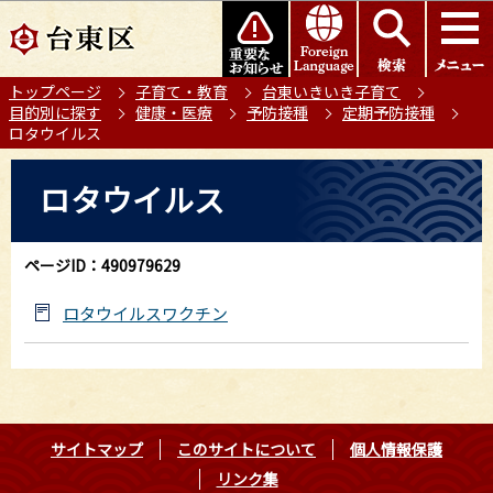
こ
このページの本文へ移動
の
ペ
トップページ
子育て・教育
台東いきいき子育て
ー
目的別に探す
健康・医療
予防接種
定期予防接種
ジ
ロタウイルス
の
本
先
ロタウイルス
文
頭
こ
で
こ
す
ページID：490979629
か
ら
ロタウイルスワクチン
サイトマップ
このサイトについて
個人情報保護
リンク集