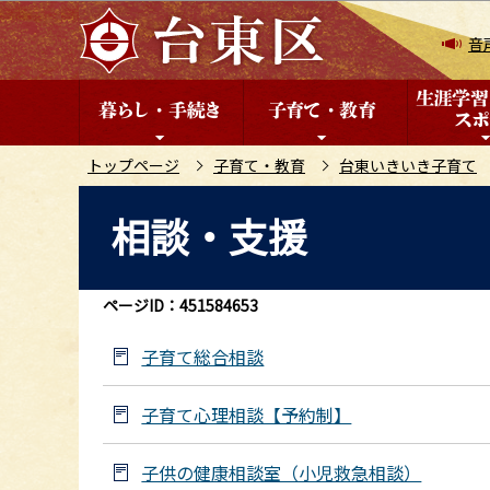
こ
の
音
ペ
ー
ジ
の
トップページ
子育て・教育
台東いきいき子育て
先
本
相談・支援
頭
文
で
こ
す
こ
ページID：451584653
か
ら
子育て総合相談
子育て心理相談【予約制】
子供の健康相談室（小児救急相談）