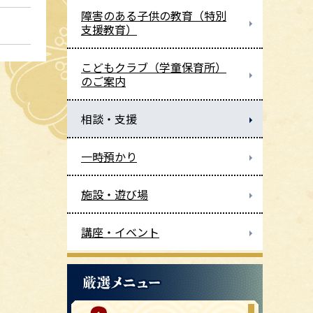
障害のある子供の教育（特別
支援教育）
こどもクラブ（学童保育所）
のご案内
相談・支援
一時預かり
施設・遊び場
講座・イベント