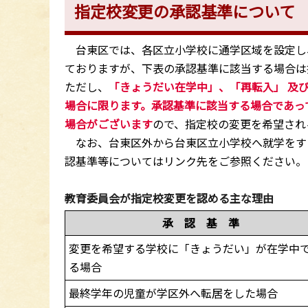
指定校変更の承認基準について
台東区では、各区立小学校に通学区域を設定し
ておりますが、下表の承認基準に該当する場合
ただし、
「きょうだい在学中」、
「再転入」
及
場合に限ります。承認基準に該当する場合であっ
場合がございます
ので、指定校の変更を希望され
なお、台東区外から台東区立小学校へ就学をす
認基準等についてはリンク先をご参照ください。
教育委員会が指定校変更を認める主な理由
承 認 基 準
変更を希望する学校に「きょうだい」が在学中
る場合
最終学年の児童が学区外へ転居をした場合