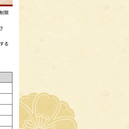
制限
さ
する