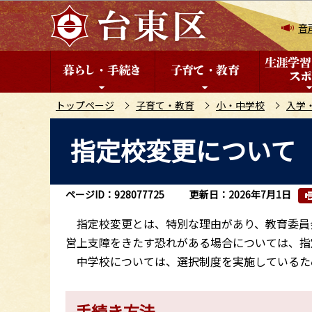
こ
の
音
ペ
ー
ジ
の
トップページ
子育て・教育
小・中学校
入学
先
本
指定校変更について
頭
文
で
こ
す
こ
ページID：928077725
更新日：2026年7月1日
か
ら
指定校変更とは、特別な理由があり、教育委員
営上支障をきたす恐れがある場合については、指
中学校については、選択制度を実施しているた
手続き方法