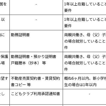
居を
-
1年以上在籍しているこ
要件
、以
-
1年以上在籍しているこ
要件
内に
勤務証明書
両親共働き、母（父）子
の場合就労していること
件
、保護
勤務証明書・預かり証明書
両親共働き、母（父）子
る場
戸籍謄本（抄本） 等
の場合就労していること
件
希望す
不動産売買契約書・賃貸契約
概ね6ヶ月以内、新小学
書コピー 等
生の場合は1年以内
をし
こどもクラブ利用承認通知書
-