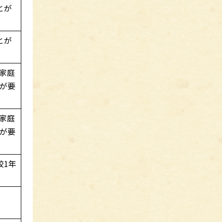
とが
とが
家庭
が要
家庭
が要
校1年