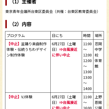
（1）主催者
東京青年会議所台東区委員会（共催：台東区教育委員会）
（2）内容
プログラム
日にち
時間
場所
【中止】
盆踊り楽曲制作
6月27日（土曜
11:00
忍岡
体験・伝統うちわデザイ
日）
⇒台風接近
～
中学
ン制作体験
に伴い中止
12:00
校
12:00
体育
～
館
13:00
13:00
～
14:00
【中止】
VJ体験
6月27日（土曜
11:00
上野
日）
⇒台風接近
～
恩賜
に伴い中止
16:00
公園