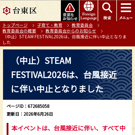
こ
このページの本文へ移動
の
ペ
トップページ
子育て・教育
教育委員会
ー
教育委員会の概要
教育委員会からのお知らせ
ジ
（中止）STEAM FESTIVAL2026は、台風接近に伴い中止となりま
の
した
先
本
頭
（中止）STEAM
文
で
こ
す
FESTIVAL2026は、台風接近
こ
か
に伴い中止となりました
ら
ページID：672685058
更新日：2026年6月26日
本イベントは、台風接近に伴い、すべて中