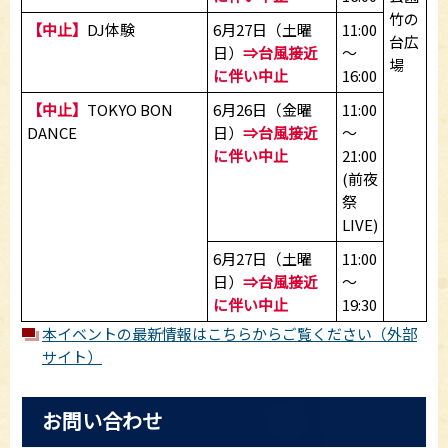
竹の
【中止】
DJ体験
6月27日（土曜
11:00
台広
日）
⇒台風接近
～
場
に伴い中止
16:00
【中止】
TOKYO BON
6月26日（金曜
11:00
DANCE
日）
⇒台風接近
～
に伴い中止
21:00
(前夜
祭
LIVE)
6月27日（土曜
11:00
日）
⇒台風接近
～
に伴い中止
19:30
本イベントの最新情報はこちらからご覧ください（外部
サイト）
お問い合わせ