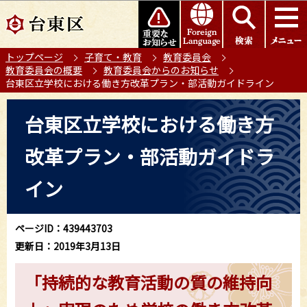
こ
このページの本文へ移動
の
ペ
トップページ
子育て・教育
教育委員会
ー
教育委員会の概要
教育委員会からのお知らせ
ジ
台東区立学校における働き方改革プラン・部活動ガイドライン
の
本
先
台東区立学校における働き方
文
頭
こ
で
改革プラン・部活動ガイドラ
こ
す
か
イン
ら
ページID：439443703
更新日：2019年3月13日
「持続的な教育活動の質の維持向