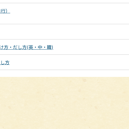
発行）
。
け方・だし方(英・中・韓)
出し方