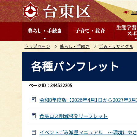
こ
の
音
ペ
ー
ジ
の
トップページ
暮らし・手続き
ごみ・リサイクル
先
本
各種パンフレット
頭
文
で
こ
す
こ
ページID：344522205
か
ら
令和8年度版【2026年4月1日から2027年
食品ロス削減啓発リーフレット
イベントごみ減量マニュアル ～環境にや