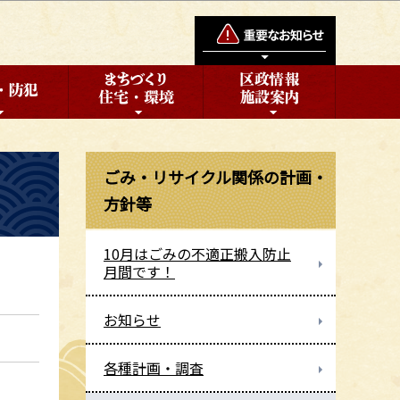
ごみ・リサイクル関係の計画・
方針等
10月はごみの不適正搬入防止
月間です！
お知らせ
各種計画・調査