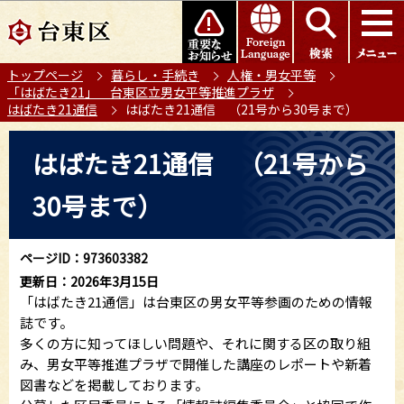
こ
このページの本文へ移動
の
ペ
トップページ
暮らし・手続き
人権・男女平等
ー
「はばたき21」 台東区立男女平等推進プラザ
ジ
はばたき21通信
はばたき21通信 （21号から30号まで）
の
本
先
はばたき21通信 （21号から
文
頭
こ
で
30号まで）
こ
す
か
ら
ページID：973603382
更新日：2026年3月15日
「はばたき21通信」は台東区の男女平等参画のための情報
誌です。
多くの方に知ってほしい問題や、それに関する区の取り組
み、男女平等推進プラザで開催した講座のレポートや新着
図書などを掲載しております。