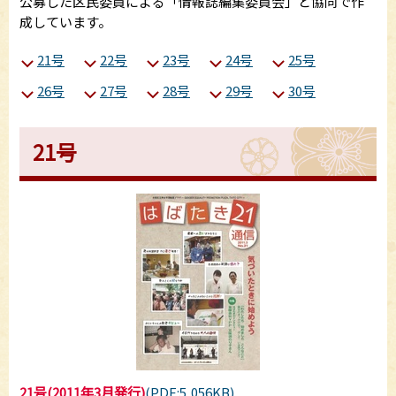
公募した区民委員による「情報誌編集委員会」と協同で作
成しています。
21号
22号
23号
24号
25号
26号
27号
28号
29号
30号
21号
21号(2011年3月発行)
(PDF:5,056KB)