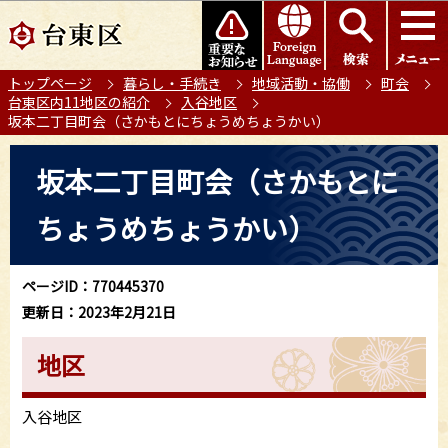
こ
このページの本文へ移動
の
ペ
トップページ
暮らし・手続き
地域活動・協働
町会
ー
台東区内11地区の紹介
入谷地区
ジ
坂本二丁目町会（さかもとにちょうめちょうかい）
の
本
先
坂本二丁目町会（さかもとに
文
頭
こ
で
ちょうめちょうかい）
こ
す
か
ら
ページID：770445370
更新日：2023年2月21日
地区
入谷地区