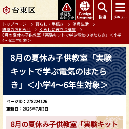
こ
このページの本文へ移動
の
ペ
トップページ
暮らし・手続き
消費生活
ー
講座のお知らせ
くらしに役立つ講座
ジ
8月の夏休み子供教室「実験キットで学ぶ電気のはたらき」＜小学
の
4～6年生対象＞
先
本
頭
8月の夏休み子供教室「実験
文
で
こ
す
キットで学ぶ電気のはたら
こ
か
き」＜小学4～6年生対象＞
ら
ページID：278224126
更新日：2026年7月3日
8月の夏休み子供教室「実験キット