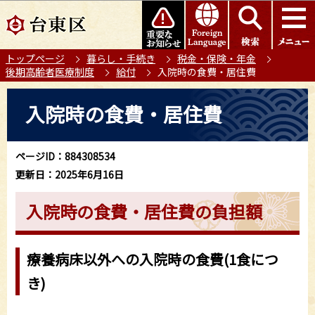
こ
このページの本文へ移動
の
ペ
トップページ
暮らし・手続き
税金・保険・年金
ー
後期高齢者医療制度
給付
入院時の食費・居住費
ジ
の
本
入院時の食費・居住費
先
文
頭
こ
で
こ
ページID：884308534
す
か
更新日：2025年6月16日
ら
入院時の食費・居住費の負担額
療養病床以外への入院時の食費(1食につ
き)