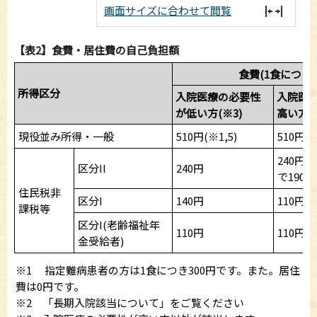
画面サイズに合わせて閲覧
【表2】食費・居住費の自己負担額
食費(1食につき)
所得区分
入院医療の必要性
入院医
が低い方(※3)
高い方(※
現役並み所得・一般
510円(※1,5)
510円(※
240円
区分II
240円
で190円)
住民税非
区分I
140円
110円
課税等
区分I(老齢福祉年
110円
110円
金受給者)
※1 指定難病患者の方は1食につき300円です。また。居住
費は0円です。
※2 「長期入院該当について」をご覧ください