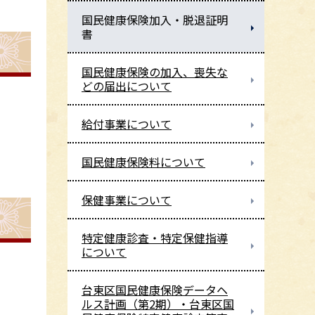
国民健康保険加入・脱退証明
書
国民健康保険の加入、喪失な
どの届出について
給付事業について
国民健康保険料について
保健事業について
特定健康診査・特定保健指導
について
台東区国民健康保険データヘ
ルス計画（第2期）・台東区国