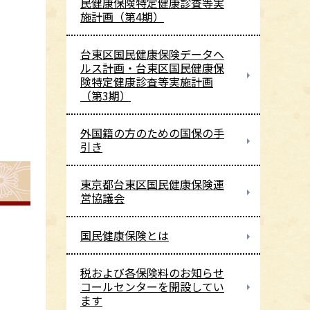
民健康保険特定健康診査等実
施計画（第4期）
台東区国民健康保険データヘ
ルス計画・台東区国民健康保
険特定健康診査等実施計画
（第3期）
外国籍の方のための国保の手
引き
東京都台東区国民健康保険運
営協議会
国民健康保険とは
税および各保険料のお知らせ
コールセンターを開設してい
ます