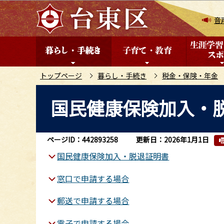
こ
の
音
ペ
ー
ジ
の
トップページ
暮らし・手続き
税金・保険・年金
先
本
国民健康保険加入・
頭
文
で
こ
す
こ
ページID：442893258
更新日：2026年1月1日
か
国民健康保険加入・脱退証明書
ら
窓口で申請する場合
郵送で申請する場合
電子で申請する場合