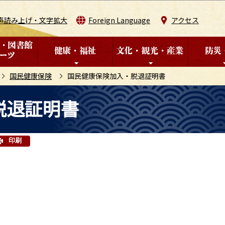
このページの本文へ移動
声読み上げ・文字拡大
Foreign Language
アクセス
国民健康保険
国民健康保険加入・脱退証明書
脱退証明書
印刷