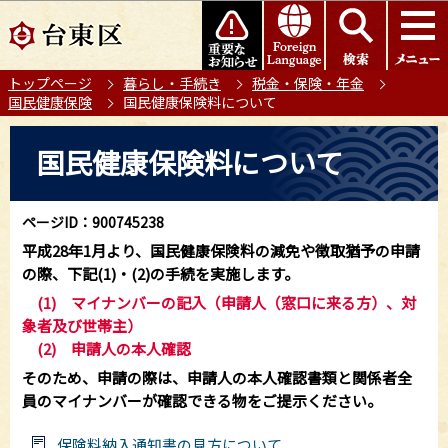
こ
このページの本文へ移動
の
ペ
トップページ
暮らし・手続き
税金・保険・年金
ー
国民健康保険
国民健康保険料について
ジ
の
本
国民健康保険料について
先
文
頭
こ
で
こ
ページID：900745238
す
か
平成28年1月より、国民健康保険料の減免や徴取猶予の申請
ら
の際、下記(1)・(2)の手続を実施します。
(1) マイナンバーの記入（申請人（窓口に来る方）、対
象者及び世帯主）
(2) 申請人の本人確認
そのため、申請の際は、申請人の本人確認書類と関係者全
員のマイナンバーが確認できる物をご提示ください。
保険料納入通知書の見方について