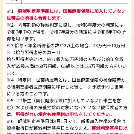
※1
軽減判定基準額には、国民健康保険に加入していない
世帯主の所得も合算します
。
※2 均等割額の軽減判定に際し、令和8年度分の判定には
令和7年中の所得を、令和7年度分の判定には令和6年中の所
得を用います。
※3 給与・年金所得者の数が2以上の場合、43万円＋10万円
×（給与所得者等の数－1）
給与所得者等とは、給与収入55万円超の方及び公的年金収
入が65歳未満は60万円超、65歳以上は125万円超の方をいい
ます。
※4 特定同一世帯所属者とは、国民健康保険の被保険者か
ら後期高齢者医療制度に移行した後も、引き続き同じ世帯
にいる方のことです。
※5 世帯主（国民健康保険に加入していない世帯主を含
む）および税の扶養控除の対象となっていない被保険者の方
は、
所得がない場合も住民税の申告をしてください
。
※6 軽減判定基準日は4月1日です。新規加入世帯の場合は
資格取得日が軽減判定基準日となります。
軽減判定基準日以