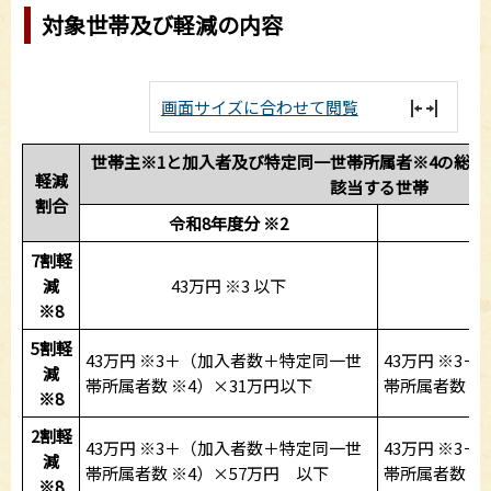
対象世帯及び軽減の内容
画面サイズに合わせて閲覧
世帯主※1と加入者及び特定同一世帯所属者※4の総
軽減
該当する世帯
割合
令和8年度分 ※2
令
7割軽
減
43万円 ※3 以下
4
※8
5割軽
43万円 ※3＋（加入者数＋特定同一世
43万円 ※3
減
帯所属者数 ※4）×31万円以下
帯所属者数 ※
※8
2割軽
43万円 ※3＋（加入者数＋特定同一世
43万円 ※3
減
帯所属者数 ※4）×57万円 以下
帯所属者数 ※
※8