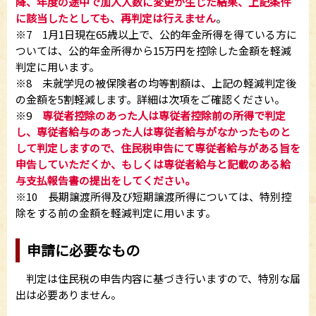
降、年度の途中で加入人数に変更が生じた結果、上記条件
に該当したとしても、再判定は行えません
。
※7 1月1日現在65歳以上で、公的年金所得を得ている方に
ついては、公的年金所得から15万円を控除した金額を軽減
判定に用います。
※8 未就学児の被保険者の均等割額は、上記の軽減判定後
の金額を5割軽減します。詳細は次項をご確認ください。
※9
専従者控除のあった人は専従者控除前の所得で判定
し、専従者給与のあった人は専従者給与がなかったものと
して判定しますので、住民税申告にて専従者給与がある旨を
申告していただくか、もしくは専従者給与と記載のある給
与支払報告書の提出をしてください。
※10 長期譲渡所得及び短期譲渡所得については、特別控
除をする前の金額を軽減判定に用います。
申請に必要なもの
判定は住民税の申告内容に基づき行いますので、特別な届
出は必要ありません。