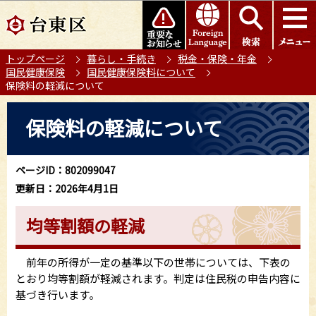
こ
このページの本文へ移動
の
ペ
トップページ
暮らし・手続き
税金・保険・年金
ー
国民健康保険
国民健康保険料について
ジ
保険料の軽減について
の
本
先
保険料の軽減について
文
頭
こ
で
こ
す
ページID：802099047
か
更新日：2026年4月1日
ら
均等割額の軽減
前年の所得が一定の基準以下の世帯については、下表の
とおり均等割額が軽減されます。判定は住民税の申告内容に
基づき行います。