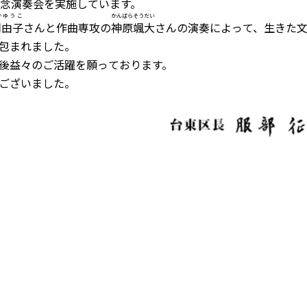
記念演奏会を実施しています。
か
ゆうこ
かんばら
そう
だい
岡
由子
さんと作曲専攻の
神原
颯
大
さんの演奏によって、生きた
包まれました。
後益々のご活躍を願っております。
ございました。