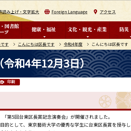
このページの本文へ移動
声読み上げ・文字拡大
Foreign Language
アクセス
長です
こんにちは区長です
令和4年度
こんにちは区長です（
令和4年12月3日）
印刷
、「第5回台東区長賞記念演奏会」が開催されました。
目的として、東京藝術大学の優秀な学生に台東区長賞を授与し