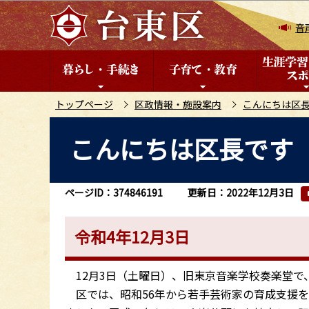
こ
の
音
ペ
ー
ジ
の
トップページ
区政情報・施設案内
こんにちは区
先
本
こんにちは区長です（
頭
文
で
こ
す
こ
ページID：374846191
更新日：2022年12月3日
か
ら
令和4年12月3日
12月3日（土曜日）、旧東京音楽学校奏楽堂で
区では、昭和56年から若手芸術家の育成支援を