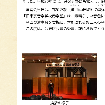
ました。平成30年には、音楽分野にも拡大し、
そうきょく
はぎお
演奏会当日は、邦楽専攻（
筝曲
山田流）の
萩
「旧東京音楽学校奏楽堂」は、素晴らしい音色に
今回の演奏会を契機に、才能溢れるお二人の今
この度は、台東区長賞の受賞、誠におめでとう
挨拶の様子