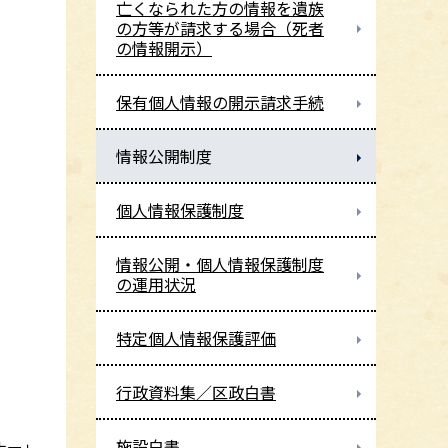
亡くなられた方の情報を遺族
の方等が請求する場合（死者
の情報開示）
保有個人情報の開示請求手続
情報公開制度
個人情報保護制度
情報公開・個人情報保護制度
の運用状況
特定個人情報保護評価
行政資料集／区政白書
施設白書
ナー」