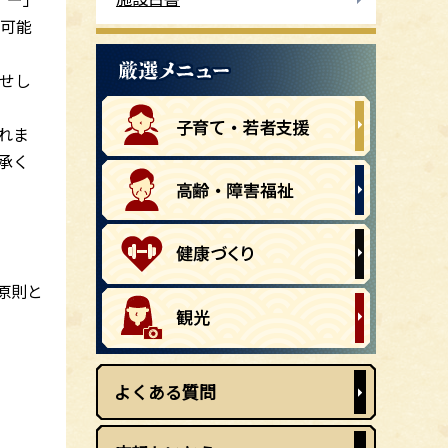
も可能
せし
れま
承く
原則と
よくある質問