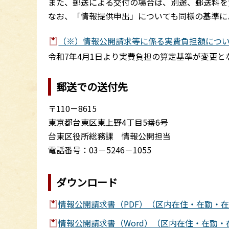
また、郵送による交付の場合は、別途、郵送料を
なお、「情報提供申出」についても同様の基準に
（※）情報公開請求等に係る実費負担額について（
令和7年4月1日より実費負担の算定基準が変更
郵送での送付先
〒110－8615
東京都台東区東上野4丁目5番6号
台東区役所総務課 情報公開担当
電話番号：03－5246－1055
ダウンロード
情報公開請求書（PDF）（区内在住・在勤・在
情報公開請求書（Word）（区内在住・在勤・