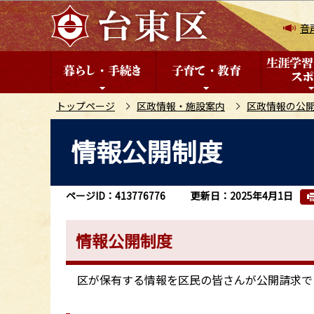
こ
の
音
ペ
ー
ジ
の
トップページ
区政情報・施設案内
区政情報の公
先
本
情報公開制度
頭
文
で
こ
す
こ
ページID：413776776
更新日：2025年4月1日
か
ら
情報公開制度
区が保有する情報を区民の皆さんが公開請求で