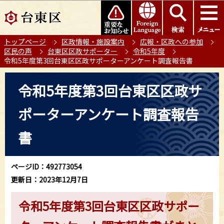
こ
このページの本文へ移動
の
ペ
トップページ
区政情報・施設案内
広報・区政への参加
ー
区民の声
台東区区政サポーター
令和5年度
ジ
令和5年度第3回台東区区政サポーターアンケート調査報告書
の
本
先
令和5年度第3回台東区区政サ
文
頭
こ
で
ポーターアンケート調査報告
こ
す
か
書
ら
ページID：492773054
更新日：2023年12月7日
令和5年度第3回台東区区政サポー