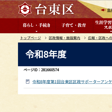
こ
の
音
ペ
ー
ジ
の
トップページ
区政情報・施設案内
広報・区政へ
先
本
令和8年度
頭
文
で
こ
す
こ
ページID：281660574
か
ら
令和8年度第1回台東区区政サポーターアン