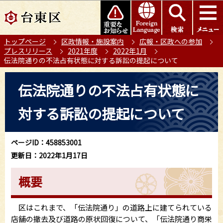
こ
このページの本文へ移動
の
ペ
トップページ
区政情報・施設案内
広報・区政への参加
ー
プレスリリース
2021年度
2022年1月
ジ
伝法院通りの不法占有状態に対する訴訟の提起について
の
本
先
伝法院通りの不法占有状態に
文
頭
こ
で
対する訴訟の提起について
こ
す
か
ら
ページID：458853001
更新日：2022年1月17日
概要
区はこれまで、「伝法院通り」の道路上に建てられている
店舗の撤去及び道路の原状回復について、「伝法院通り商栄