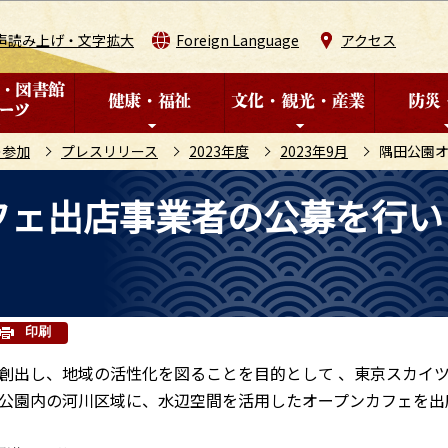
このページの本文へ移動
声読み上げ・文字拡大
Foreign Language
アクセス
の参加
プレスリリース
2023年度
2023年9月
隅田公園
フェ出店事業者の公募を行い
印刷
創出し、地域の活性化を図ることを目的として 、東京スカイ
公園内の河川区域に、水辺空間を活用したオープンカフェを出