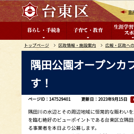
こ
の
音
ペ
ー
ジ
の
トップページ
区政情報・施設案内
広報・区政へ
先
本
隅田公園オープンカ
頭
文
で
こ
す
す！
こ
か
ら
ページID：147529401
更新日：2023年9月15日
隅田川の水辺とその周辺地域に恒常的な賑わいを
を臨む絶好のビューポイントである台東区立隅田
る事業者を本日より公募します。