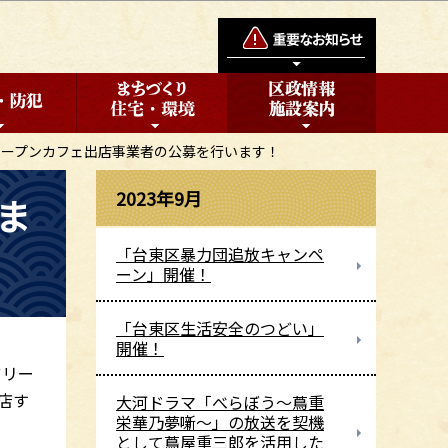
オープンカフェ出店事業者の公募を行います！
2023年9月
ま
「台東区暴力団追放キャンペ
ーン」開催！
「台東区生活安全のつどい」
開催！
ツリー
店す
大河ドラマ「べらぼう～蔦重
栄華乃夢噺～」の放送を契機
として蔦屋重三郎を活用した