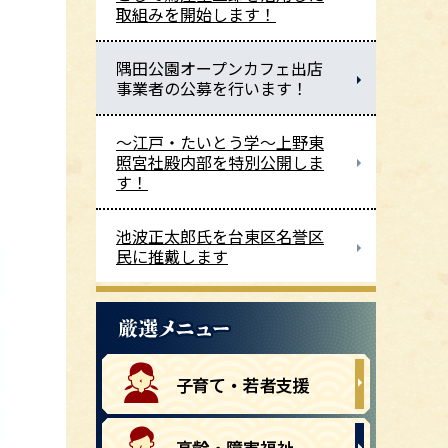
取組みを開始します！
隅田公園オープンカフェ出店
事業者の公募を行います！
～江戸・たいとう学～上野東
照宮社殿内部を特別公開しま
す！
池波正太郎氏を台東区名誉区
民に推戴します