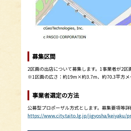
募集区間
2区画の出店について募集します。1事業者が2区
※1区画の広さ：約19m×約3.7m、約70.3平方
事業者選定の方法
公募型プロポーザル方式とします。募集要項等詳
https://www.city.taito.lg.jp/jigyosha/keiyaku/