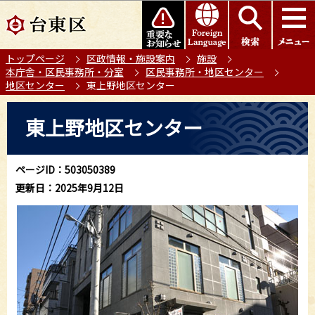
こ
このページの本文へ移動
の
ペ
トップページ
区政情報・施設案内
施設
ー
本庁舎・区民事務所・分室
区民事務所・地区センター
ジ
地区センター
東上野地区センター
の
本
先
東上野地区センター
文
頭
こ
で
こ
す
ページID：503050389
か
更新日：2025年9月12日
ら