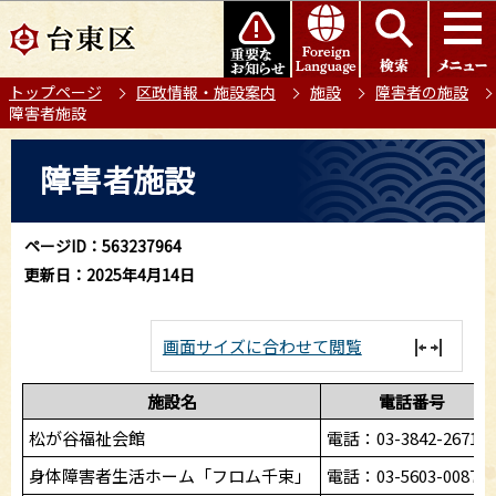
こ
このページの本文へ移動
の
ペ
トップページ
区政情報・施設案内
施設
障害者の施設
ー
障害者施設
ジ
の
本
障害者施設
先
文
頭
こ
で
こ
ページID：563237964
す
か
更新日：2025年4月14日
ら
画面サイズに合わせて閲覧
施設名
電話番号
松が谷福祉会館
電話：03-3842-2671
身体障害者生活ホーム「フロム千束」
電話：03-5603-0087