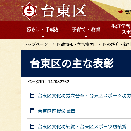
こ
の
音
ペ
ー
ジ
の
トップページ
区政情報・施設案内
区の紹介・統
先
本
台東区の主な表彰
頭
文
で
こ
す
こ
ページID：147052262
か
ら
台東区文化功労栄誉章・台東区スポーツ功
台東区区民栄誉章
台東区文化功績賞・台東区スポーツ功績賞