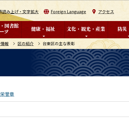
このページの本文へ移動
声読み上げ・文字拡大
Foreign Language
アクセス
計情報
区の紹介
台東区の主な表彰
労栄誉章