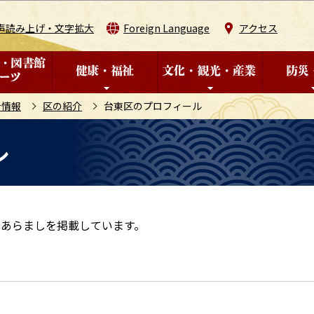
このページの本文へ移動
声読み上げ・文字拡大
Foreign Language
アクセス
計情報
区の紹介
台東区のプロフィール
ル
のあらましを掲載しています。