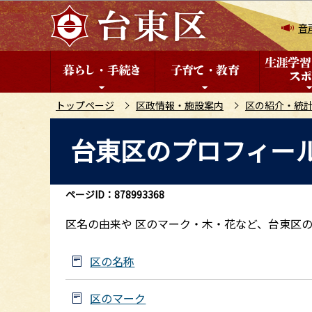
こ
の
音
ペ
ー
ジ
の
トップページ
区政情報・施設案内
区の紹介・統
先
本
台東区のプロフィー
頭
文
で
こ
す
こ
ページID：878993368
か
ら
区名の由来や 区のマーク・木・花など、台東区
区の名称
区のマーク