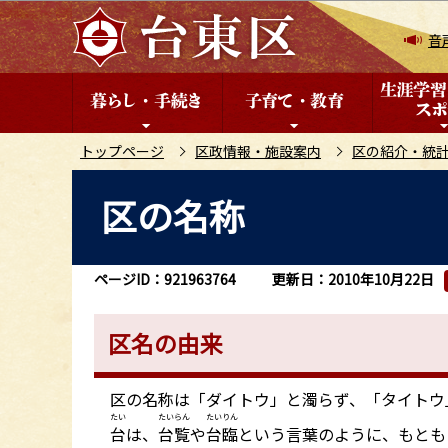
こ
の
音
ペ
ー
ジ
の
トップページ
区政情報・施設案内
区の紹介・統
先
本
区の名称
頭
文
で
こ
す
こ
ページID：921963764
更新日：2010年10月22日
か
ら
区名の由来
区の名称は「ダイトウ」と濁らず、「タイトウ
たい
たいらん
たいりん
台
は、
台覧
や
台臨
という言葉のように、もとも