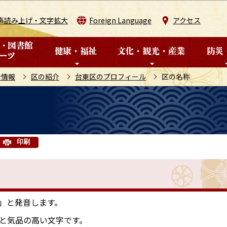
このページの本文へ移動
声読み上げ・文字拡大
Foreign Language
アクセス
計情報
区の紹介
台東区のプロフィール
区の名称
印刷
」と発音します。
と気品の高い文字です。