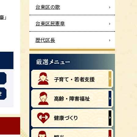
台東区の歌
臺」
台東区民憲章
歴代区長
せ