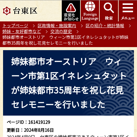
こ
このページの本文へ移動
の
ペ
トップページ
区政情報・施設案内
区の紹介・統計情報
ー
姉妹・友好都市など
交流の歴史
ジ
姉妹都市オーストリア ウィーン市第1区イネレシュタットが姉妹
の
都市35周年を祝し花見セレモニーを行いました
先
本
頭
姉妹都市オーストリア ウィ
文
で
こ
す
ーン市第1区イネレシュタット
こ
か
が姉妹都市35周年を祝し花見
ら
セレモニーを行いました
ページID：161419129
更新日：2024年8月16日
2024年4月9日、台東区の姉妹都市であるウィーン市第1区イ