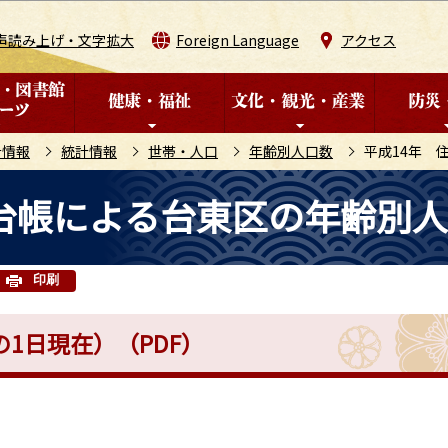
このページの本文へ移動
声読み上げ・文字拡大
Foreign Language
アクセス
計情報
統計情報
世帯・人口
年齢別人口数
平成14年 
台帳による台東区の年齢別
印刷
の1日現在）（PDF）