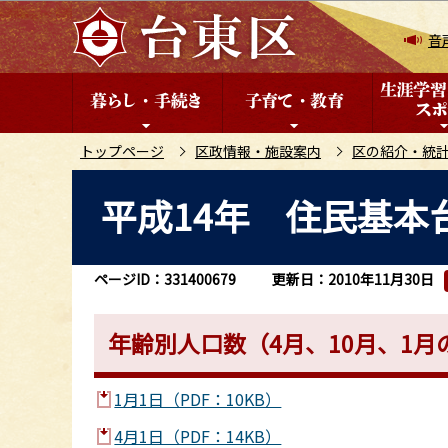
こ
の
音
ペ
ー
ジ
の
トップページ
区政情報・施設案内
区の紹介・統
先
本
平成14年 住民基本
頭
文
で
こ
す
こ
ページID：331400679
更新日：2010年11月30日
か
ら
年齢別人口数（4月、10月、1月
1月1日（PDF：10KB）
4月1日（PDF：14KB）