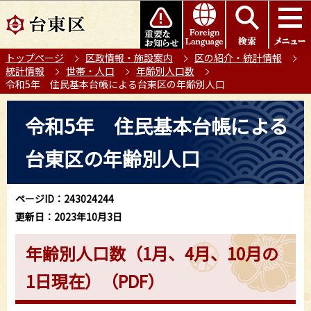
こ
このページの本文へ移動
の
ペ
トップページ
区政情報・施設案内
区の紹介・統計情報
ー
統計情報
世帯・人口
年齢別人口数
ジ
令和5年 住民基本台帳による台東区の年齢別人口
の
本
先
令和5年 住民基本台帳による
文
頭
こ
で
台東区の年齢別人口
こ
す
か
ら
ページID：243024244
更新日：2023年10月3日
年齢別人口数（1月、4月、10月の
1日現在）（PDF）