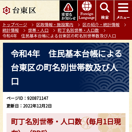
こ
このページの本文へ移動
の
ペ
トップページ
区政情報・施設案内
区の紹介・統計情報
ー
統計情報
世帯・人口
町丁名別世帯・人口数
ジ
令和4年 住民基本台帳による台東区の町名別世帯数及び人口
の
本
先
令和4年 住民基本台帳による
文
頭
こ
で
台東区の町名別世帯数及び人
こ
す
か
口
ら
ページID：920871147
更新日：2022年12月2日
町丁名別世帯・人口数（毎月1日現