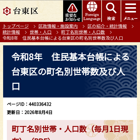
こ
このページの本文へ移動
の
ペ
トップページ
区政情報・施設案内
区の紹介・統計情報
ー
統計情報
世帯・人口
町丁名別世帯・人口数
ジ
令和8年 住民基本台帳による台東区の町名別世帯数及び人口
の
本
先
令和8年 住民基本台帳による
文
頭
こ
で
台東区の町名別世帯数及び人
こ
す
か
口
ら
ページID：440336432
更新日：2026年8月4日
町丁名別世帯・人口数（毎月1日現